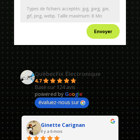
Types de fichiers acceptés: jpg, jpeg, jpe,
gif, png, webp. Taille maximum: 8 Mo
Envoyer
QuébecFix Électronique
4.7
Basé sur 124 avis
powered by
G
o
o
g
l
e
évaluez-nous sur
Ginette Carignan
il y a 6 mois