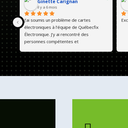
Ginette Carignan
il y a 6 mois
J’ai soumis un problème de cartes 
Exc
électroniques à l’équipe de Québecfix 
Électronique. J’y ai rencontré des 
personnes compétentes et 
professionnelles. Ils font un travail de 
qualité et les prix sont abordables. 💕😊