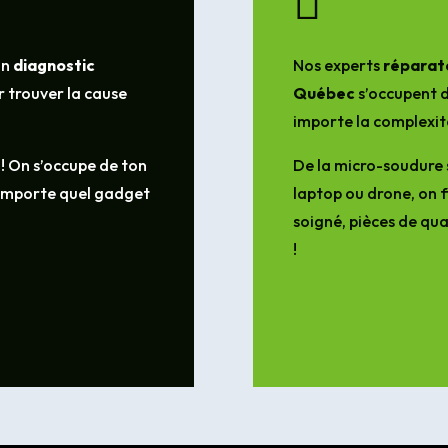

un
diagnostic
Nos experts
réparate
 trouver la cause
Québec
s’occupent d
importe la complexit
 ! On s’occupe de ton
De la micro-soudure 
’importe quel gadget
laptop ou drone, on f
soigné, pièces de qua
!