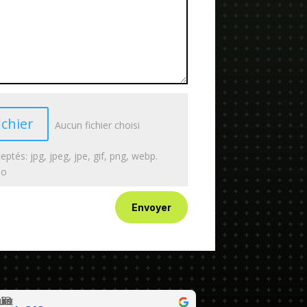
ichier
Aucun fichier choisi
eptés: jpg, jpeg, jpe, gif, png, webp.
Mo
Envoyer