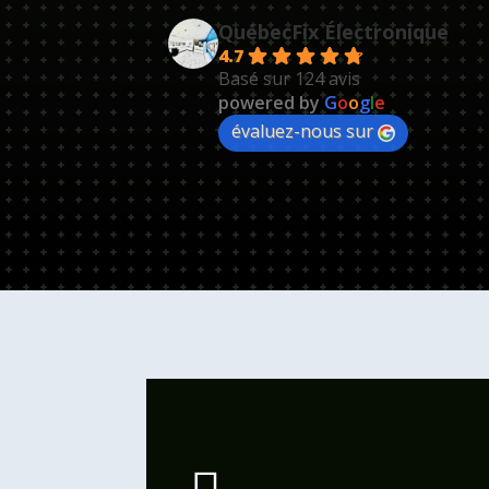
QuébecFix Électronique
4.7
Basé sur 124 avis
powered by
G
o
o
g
l
e
évaluez-nous sur