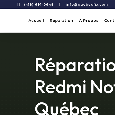


(418) 691-0648
info@quebecfix.com
Accueil
Réparation
À Propos
Cont
Réparatio
Redmi Not
Québec