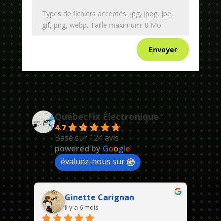
Types de fichiers acceptés: jpg, jpeg, jpe,
gif, png, webp. Taille maximum: 8 Mo
Envoyer
QuébecFix Électronique
4.7
Basé sur 124 avis
powered by
G
o
o
g
l
e
évaluez-nous sur
Ginette Carignan
il y a 6 mois