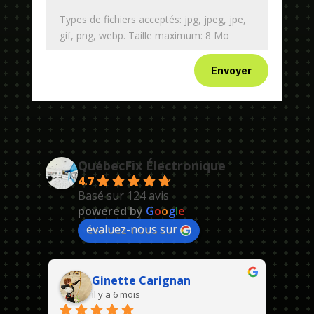
Types de fichiers acceptés: jpg, jpeg, jpe,
gif, png, webp. Taille maximum: 8 Mo
Envoyer
QuébecFix Électronique
4.7
Basé sur 124 avis
powered by
G
o
o
g
l
e
évaluez-nous sur
Ginette Carignan
il y a 6 mois