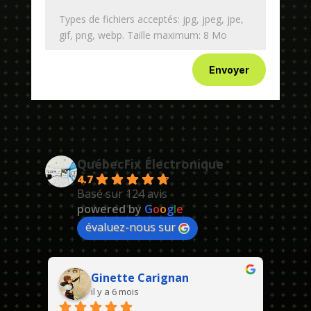
Types de fichiers acceptés: jpg, jpeg, jpe,
gif, png, webp. Taille maximum: 8 Mo
Envoyer
QuébecFix Électronique
4.7
Basé sur 124 avis
powered by
G
o
o
g
l
e
évaluez-nous sur
Ginette Carignan
il y a 6 mois