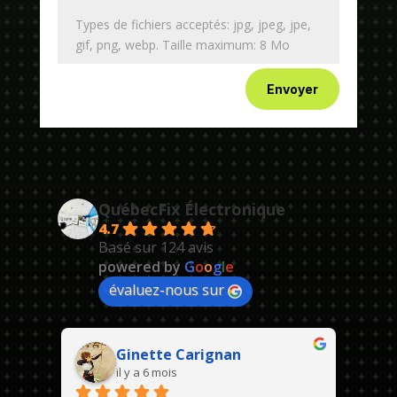
Types de fichiers acceptés: jpg, jpeg, jpe,
gif, png, webp. Taille maximum: 8 Mo
Envoyer
QuébecFix Électronique
4.7
Basé sur 124 avis
powered by
G
o
o
g
l
e
évaluez-nous sur
Ginette Carignan
il y a 6 mois