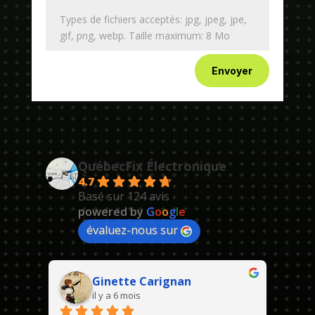
Types de fichiers acceptés: jpg, jpeg, jpe,
gif, png, webp. Taille maximum: 8 Mo
Envoyer
QuébecFix Électronique
4.7
Basé sur 124 avis
powered by
G
o
o
g
l
e
évaluez-nous sur
Ginette Carignan
il y a 6 mois