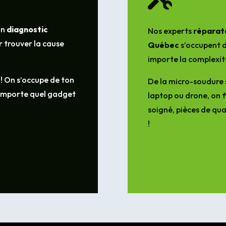
un
diagnostic
Nos experts
réparate
 trouver la cause
Québec
s’occupent d
importe la complexit
 ! On s’occupe de ton
De la micro-soudure 
’importe quel gadget
laptop ou drone, on f
soigné, pièces de qua
!