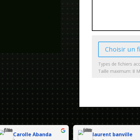
Choisir un f
Types de fichiers acc
Taille maximum: 8 
Carolle Abanda
laurent banville