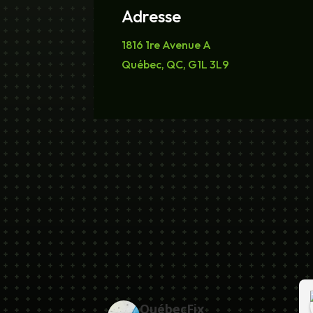
Adresse
1816 1re Avenue A
Québec, QC, G1L 3L9
303
Ricardo Talbot
QuébecFix