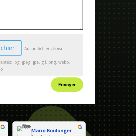
ichier
Aucun fichier choisi
eptés: jpg, jpeg, jpe, gif, png, webp.
Mo
Envoyer
Mario Boulanger