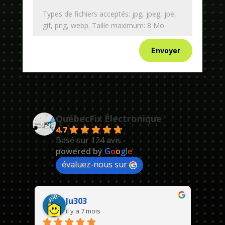
Types de fichiers acceptés: jpg, jpeg, jpe,
gif, png, webp. Taille maximum: 8 Mo
Envoyer
QuébecFix Électronique
4.7
Basé sur 124 avis
powered by
G
o
o
g
l
e
évaluez-nous sur
Ju303
il y a 7 mois