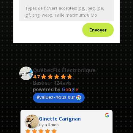
Types de fichiers acceptés: jpg, jpeg, jpe,
gif, png, webp. Taille maximum: 8 Mo
Envoyer
QuébecFix Électronique
4.7
Basé sur 124 avis
powered by
G
o
o
g
l
e
évaluez-nous sur
Ginette Carignan
il y a 6 mois