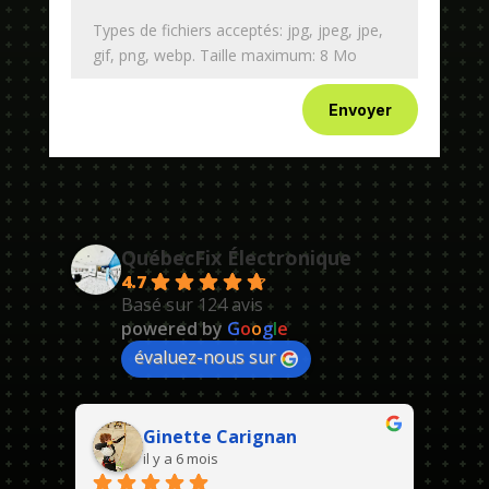
Types de fichiers acceptés: jpg, jpeg, jpe,
gif, png, webp. Taille maximum: 8 Mo
Envoyer
QuébecFix Électronique
4.7
Basé sur 124 avis
powered by
G
o
o
g
l
e
évaluez-nous sur
Ginette Carignan
il y a 6 mois