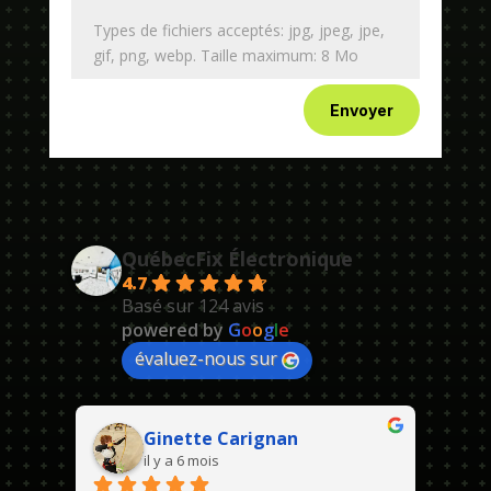
Types de fichiers acceptés: jpg, jpeg, jpe,
gif, png, webp. Taille maximum: 8 Mo
Envoyer
QuébecFix Électronique
4.7
Basé sur 124 avis
powered by
G
o
o
g
l
e
évaluez-nous sur
Ginette Carignan
il y a 6 mois