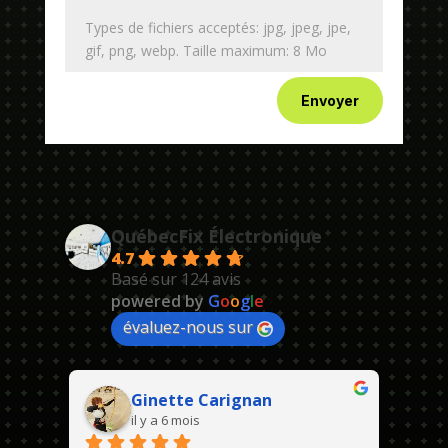
Types de fichiers acceptés: jpg, jpeg, jpe,
gif, png, webp. Taille maximum: 8 Mo
Envoyer
QuébecFix Électronique
4.7
Basé sur 124 avis
powered by
G
o
o
g
l
e
évaluez-nous sur
Ginette Carignan
il y a 6 mois