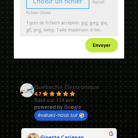
Choisir un fichier
Aucun
fichier choisi
Types de fichiers acceptés: jpg, jpeg, jpe,
gif, png, webp. Taille maximum: 8 Mo
Envoyer
QuébecFix Électronique
4.7
Basé sur 124 avis
powered by
G
o
o
g
l
e
évaluez-nous sur
Ginette Carignan