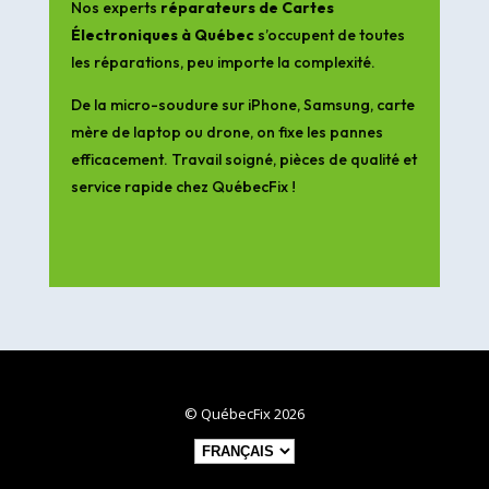
Nos experts
réparateurs de Cartes
Électroniques à Québec
s’occupent de toutes
les réparations, peu importe la complexité.
De la micro-soudure sur iPhone, Samsung, carte
mère de laptop ou drone, on fixe les pannes
efficacement. Travail soigné, pièces de qualité et
service rapide chez QuébecFix !
© QuébecFix 2026