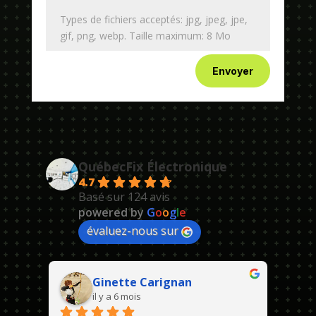
Types de fichiers acceptés: jpg, jpeg, jpe,
gif, png, webp. Taille maximum: 8 Mo
Envoyer
QuébecFix Électronique
4.7
Basé sur 124 avis
powered by
G
o
o
g
l
e
évaluez-nous sur
Ginette Carignan
il y a 6 mois