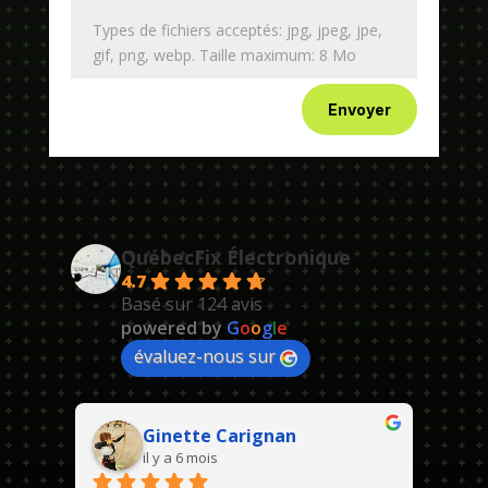
Types de fichiers acceptés: jpg, jpeg, jpe,
gif, png, webp. Taille maximum: 8 Mo
Envoyer
QuébecFix Électronique
4.7
Basé sur 124 avis
powered by
G
o
o
g
l
e
évaluez-nous sur
Ginette Carignan
il y a 6 mois