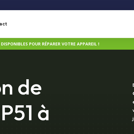
act
ISPONIBLES POUR RÉPARER VOTRE APPAREIL !
on de
P51 à