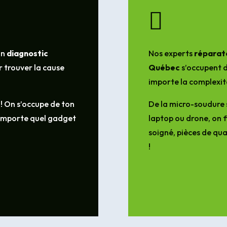

un
diagnostic
Nos experts
réparate
 trouver la cause
Québec
s’occupent d
importe la complexit
 ! On s’occupe de ton
De la micro-soudure 
’importe quel gadget
laptop ou drone, on f
soigné, pièces de qua
!