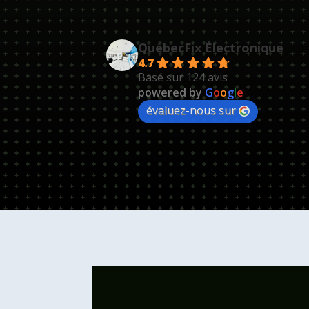
QuébecFix Électronique
4.7
Basé sur 124 avis
powered by
G
o
o
g
l
e
évaluez-nous sur