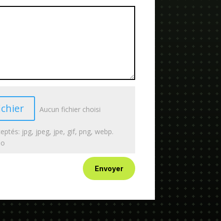
ichier
Aucun fichier choisi
eptés: jpg, jpeg, jpe, gif, png, webp.
Mo
Envoyer