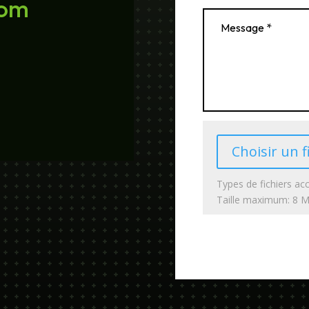
com
Choisir un f
Types de fichiers acc
Taille maximum: 8 