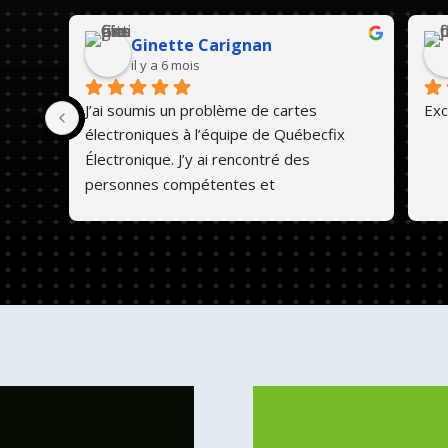
Ginette Carignan
il y a 6 mois
J’ai soumis un problème de cartes 
Exc
électroniques à l’équipe de Québecfix 
Électronique. J’y ai rencontré des 
personnes compétentes et 
professionnelles. Ils font un travail de 
qualité et les prix sont abordables. 💕😊