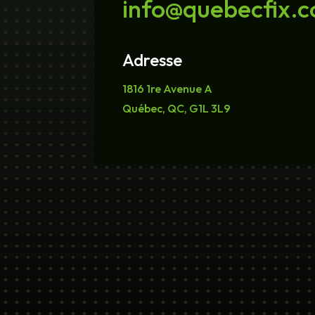
info@quebecfix.
Adresse
1816 1re Avenue A
Québec, QC, G1L 3L9