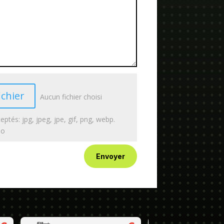
ichier
Aucun fichier choisi
eptés: jpg, jpeg, jpe, gif, png, webp.
Mo
Envoyer