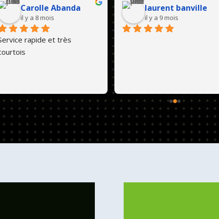
Carolle Abanda
laurent banville
il y a 8 mois
il y a 9 mois
Service rapide et très 
courtois