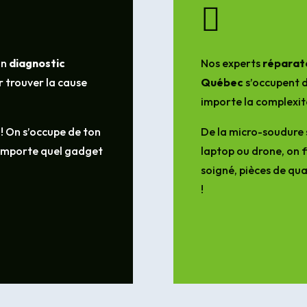

un
diagnostic
Nos experts
réparate
 trouver la cause
Québec
s’occupent d
importe la complexit
 ! On s’occupe de ton
De la micro-soudure 
’importe quel gadget
laptop ou drone, on f
soigné, pièces de qua
!