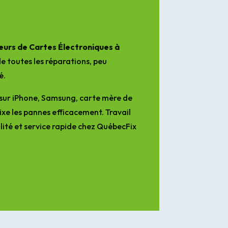
électronique sur laquelle on 
pourra compter.
urs de Cartes Électroniques à
e toutes les réparations, peu
é.
sur iPhone, Samsung, carte mère de
ixe les pannes efficacement. Travail
lité et service rapide chez QuébecFix