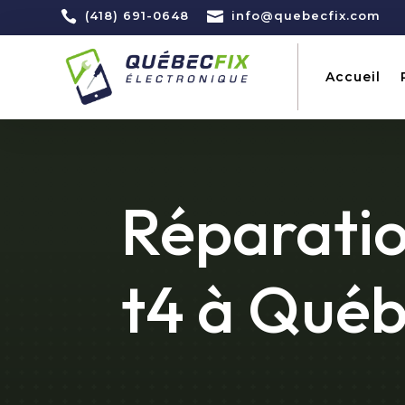

(418) 691-0648

info@quebecfix.com
Accueil
Réparatio
t4 à Qué