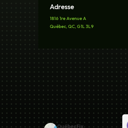
Adresse
1816 1re Avenue A
Québec, QC, G1L 3L9
303
Ricardo Talbot
QuébecFix