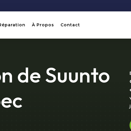
Réparation
À Propos
Contact
n de Suunto
bec