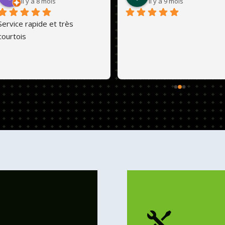
il y a 8 mois
il y a 9 mois
Service rapide et très 
courtois
