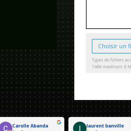
Choisir un f
Types de fichiers acc
Taille maximum: 8 
Carolle Abanda
laurent banville