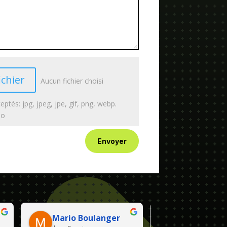
ichier
Aucun fichier choisi
eptés: jpg, jpeg, jpe, gif, png, webp.
Mo
Envoyer
Mario Boulanger