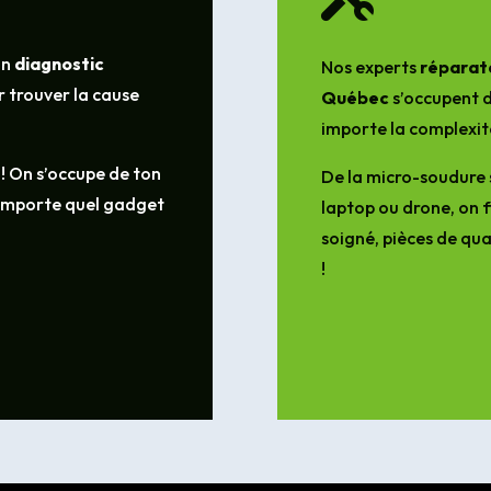
un
diagnostic
Nos experts
réparate
 trouver la cause
Québec
s’occupent d
importe la complexit
 ! On s’occupe de ton
De la micro-soudure 
’importe quel gadget
laptop ou drone, on f
soigné, pièces de qua
!