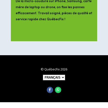
De la micro-soudure sur iPhone, Samsung, carte
mère de laptop ou drone, on fixe les pannes
efficacement. Travail soigné, pièces de qualité et
service rapide chez QuébecFix !
© QuébecFix 2026