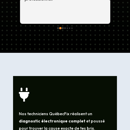
exoti
dont 
de 
abîmé
. 💕😊
et ta
foncti
cause
leurs
géné

Nos techniciens QuébecFix réalisent un
diagnostic électronique complet
et poussé
pour trouver la cause exacte de tes bris.