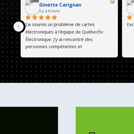
Ginette Carignan
il y a 6 mois
J’ai soumis un problème de cartes 
Exc
électroniques à l’équipe de Québecfix 
Électronique. J’y ai rencontré des 
personnes compétentes et 
professionnelles. Ils font un travail de 
qualité et les prix sont abordables. 💕😊