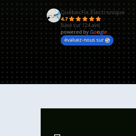
QuébecFix Électronique
4.7
Basé sur 124 avis
powered by
G
o
o
g
l
e
évaluez-nous sur