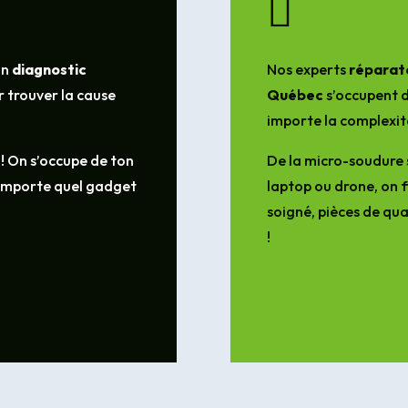

un
diagnostic
Nos experts
réparate
 trouver la cause
Québec
s’occupent d
importe la complexit
 ! On s’occupe de ton
De la micro-soudure 
’importe quel gadget
laptop ou drone, on f
soigné, pièces de qua
!