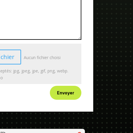
ichier
Aucun fichier choisi
eptés: jpg, jpeg, jpe, gif, png, webp.
Mo
Envoyer