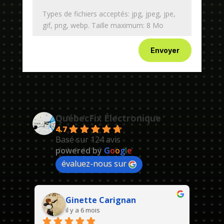
Types de fichiers acceptés: jpg, jpeg, jpe,
gif, png, webp. Taille maximum: 8 Mo
Envoyer
QuébecFix Électronique
4.7
Basé sur 124 avis
powered by
G
o
o
g
l
e
évaluez-nous sur
Ginette Carignan
il y a 6 mois