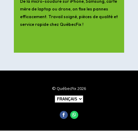
De la micro-soudure sur iPhone, Samsung, carte
mère de laptop ou drone, on fixe les pannes
efficacement. Travail soigné, pièces de qualité et
service rapide chez QuébecFix !
© QuébecFix 2026