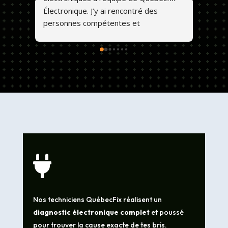
Électronique. J’y ai rencontré des 
personnes compétentes et 
professionnelles. Ils font un travail de 
qualité et les prix sont abordables. 💕😊

Nos techniciens QuébecFix réalisent un
diagnostic électronique complet
et poussé
pour trouver la cause exacte de tes bris.