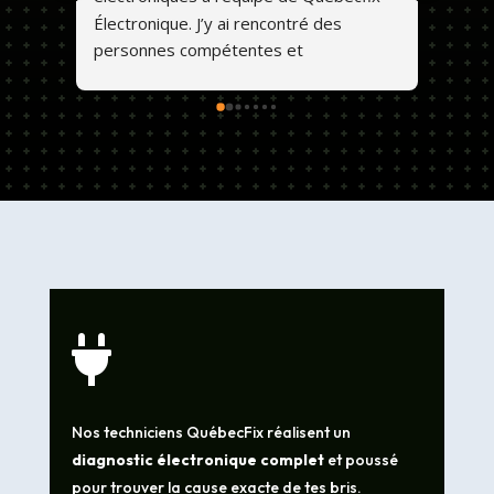
Électronique. J’y ai rencontré des 
personnes compétentes et 
professionnelles. Ils font un travail de 
qualité et les prix sont abordables. 💕😊

Nos techniciens QuébecFix réalisent un
diagnostic électronique complet
et poussé
pour trouver la cause exacte de tes bris.