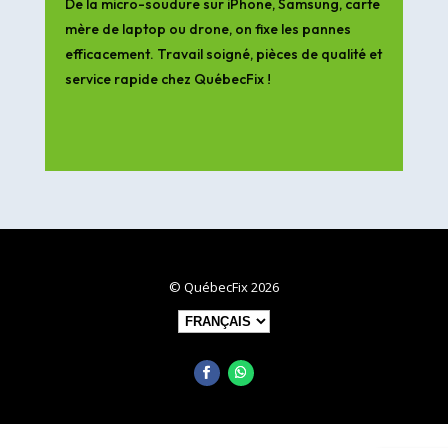
De la micro-soudure sur iPhone, Samsung, carte
mère de laptop ou drone, on fixe les pannes
efficacement. Travail soigné, pièces de qualité et
service rapide chez QuébecFix !
© QuébecFix 2026