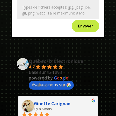
Types de fichiers acceptés: jpg, jpeg, jpe,
gif, png, webp. Taille maximum: 8 Mo
Envoyer
QuébecFix Électronique
4.7
Basé sur 124 avis
powered by
G
o
o
g
l
e
évaluez-nous sur
Ginette Carignan
il y a 6 mois