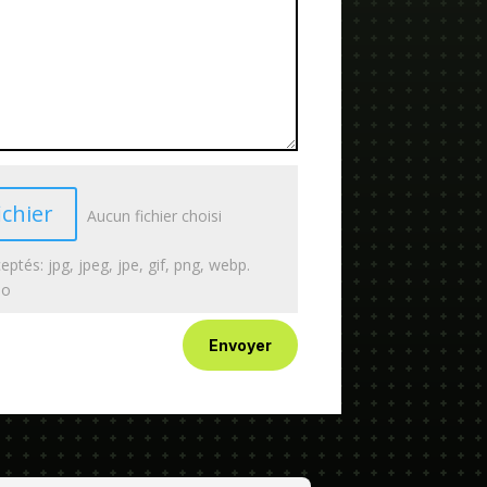
ichier
Aucun fichier choisi
eptés: jpg, jpeg, jpe, gif, png, webp.
Mo
Envoyer