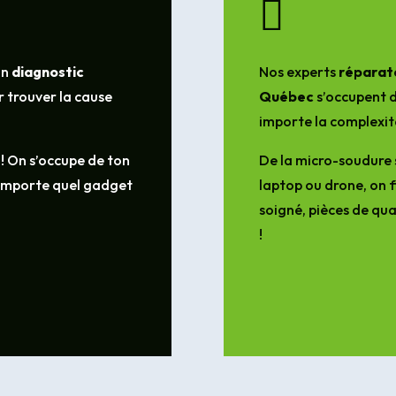

un
diagnostic
Nos experts
réparate
 trouver la cause
Québec
s’occupent d
importe la complexit
 ! On s’occupe de ton
De la micro-soudure 
’importe quel gadget
laptop ou drone, on f
soigné, pièces de qua
!