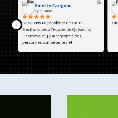
Ginette Carignan
il y a 6 mois
J’ai soumis un problème de cartes 
Exc
électroniques à l’équipe de Québecfix 
Électronique. J’y ai rencontré des 
personnes compétentes et 
professionnelles. Ils font un travail de 
qualité et les prix sont abordables. 💕😊