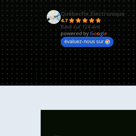
QuébecFix Électronique
4.7
Basé sur 124 avis
powered by
G
o
o
g
l
e
évaluez-nous sur