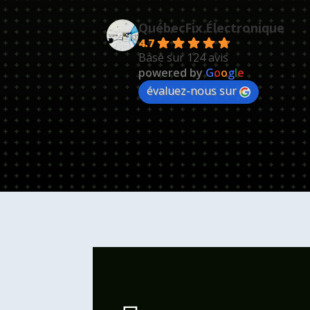
QuébecFix Électronique
4.7
Basé sur 124 avis
powered by
G
o
o
g
l
e
évaluez-nous sur