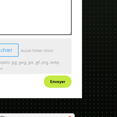
ichier
Aucun fichier choisi
eptés: jpg, jpeg, jpe, gif, png, webp.
Mo
Envoyer