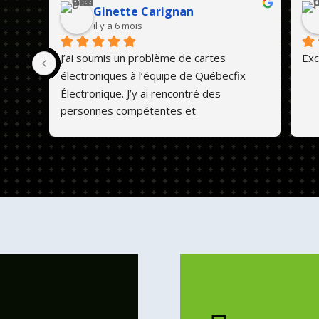
Ginette Carignan
il y a 6 mois
J’ai soumis un problème de cartes 
Exc
électroniques à l’équipe de Québecfix 
Électronique. J’y ai rencontré des 
personnes compétentes et 
professionnelles. Ils font un travail de 
qualité et les prix sont abordables. 💕😊