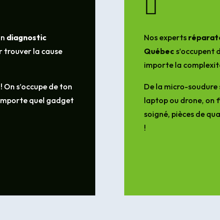

un
diagnostic
Nos experts
réparate
 trouver la cause
Québec
s’occupent d
importe la complexit
 ! On s’occupe de ton
De la micro-soudure 
’importe quel gadget
laptop ou drone, on f
soigné, pièces de qua
!