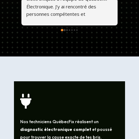
Électronique. J’y ai rencontré des 
personnes compétentes et 
professionnelles. Ils font un travail de 
qualité et les prix sont abordables. 💕😊

Nos techniciens QuébecFix réalisent un
diagnostic électronique complet
et poussé
pour trouver la cause exacte de tes bris.