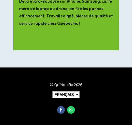
De la micro-soudure sur iPhone, Samsung, carte
mère de laptop ou drone, on fixe les pannes
efficacement. Travail soigné, pièces de qualité et
service rapide chez QuébecFix !
© QuébecFix 2026