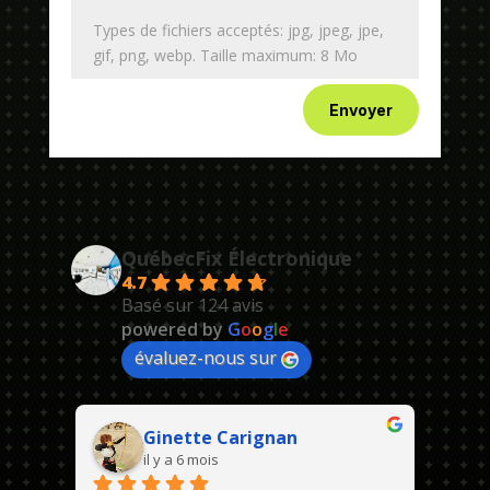
Types de fichiers acceptés: jpg, jpeg, jpe,
gif, png, webp. Taille maximum: 8 Mo
Envoyer
QuébecFix Électronique
4.7
Basé sur 124 avis
powered by
G
o
o
g
l
e
évaluez-nous sur
Ginette Carignan
il y a 6 mois