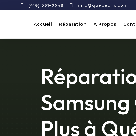


(418) 691-0648
info@quebecfix.com
Accueil
Réparation
À Propos
Cont
Réparati
Samsung 
Plus à Qu