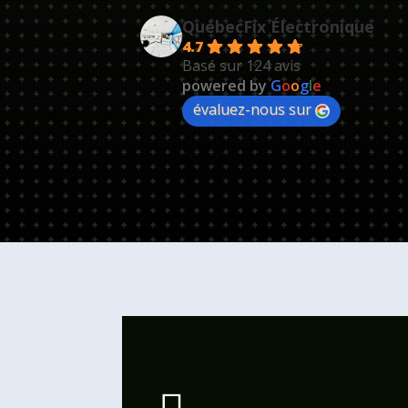
QuébecFix Électronique
4.7
Basé sur 124 avis
powered by
G
o
o
g
l
e
évaluez-nous sur