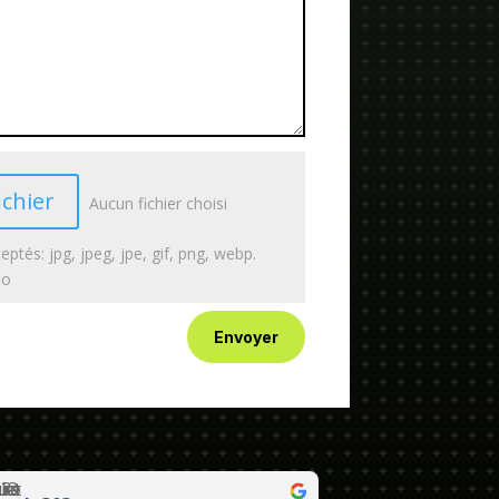
ichier
Aucun fichier choisi
eptés: jpg, jpeg, jpe, gif, png, webp.
Mo
Envoyer