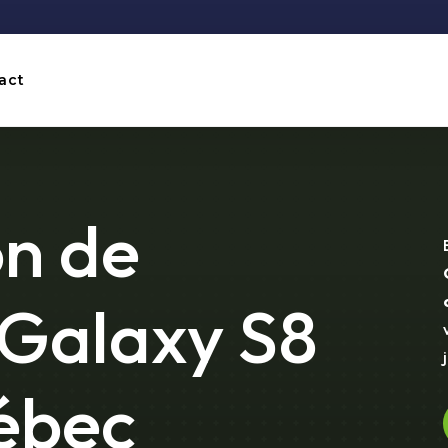
act
on de
Galaxy S8
ébec