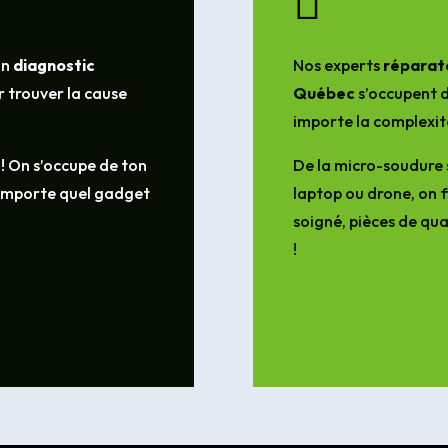

un
diagnostic
Nos experts
réparate
 trouver la cause
Québec
s’occupent d
importe la complexit
 ! On s’occupe de ton
De la micro-soudure 
’importe quel gadget
laptop ou drone, on f
soigné, pièces de qua
!