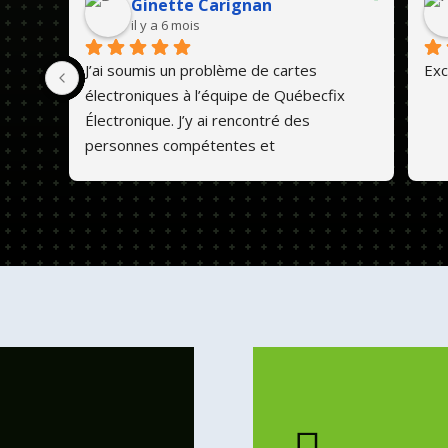
Ginette Carignan
il y a 6 mois
J’ai soumis un problème de cartes 
Exc
électroniques à l’équipe de Québecfix 
Électronique. J’y ai rencontré des 
personnes compétentes et 
professionnelles. Ils font un travail de 
qualité et les prix sont abordables. 💕😊