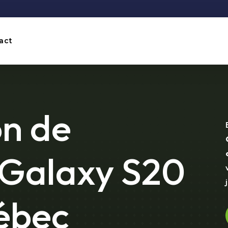
act
on de
Galaxy S20
ébec