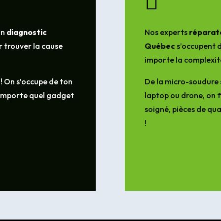

un
diagnostic
Nos experts
réparate
 trouver la cause
Québec
s’occupent d
importe la complexit
 ! On s’occupe de ton
De la micro-soudure 
’importe quel gadget
laptop ou drone, on f
soigné, pièces de qua
!