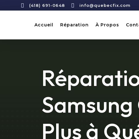


(418) 691-0648
info@quebecfix.com
Accueil
Réparation
À Propos
Cont
Réparati
Samsung 
Plus à Qu