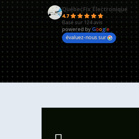
QuébecFix Électronique
4.7
Basé sur 124 avis
powered by
G
o
o
g
l
e
évaluez-nous sur