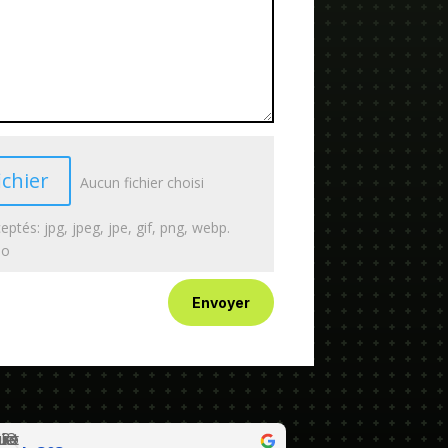
ichier
Aucun fichier choisi
eptés: jpg, jpeg, jpe, gif, png, webp.
Mo
Envoyer