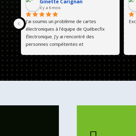
Ginette Carignan
il y a 6 mois
J’ai soumis un problème de cartes 
Exc
électroniques à l’équipe de Québecfix 
Électronique. J’y ai rencontré des 
personnes compétentes et 
professionnelles. Ils font un travail de 
qualité et les prix sont abordables. 💕😊