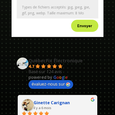
Types de fichiers acceptés: jpg, jpeg, jpe,
gif, png, webp. Taille maximum: 8 Mo
Envoyer
QuébecFix Électronique
4.7
Basé sur 124 avis
powered by
G
o
o
g
l
e
évaluez-nous sur
Ginette Carignan
il y a 6 mois