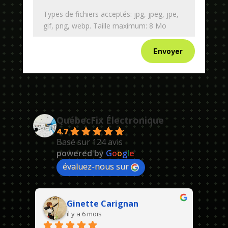
Types de fichiers acceptés: jpg, jpeg, jpe,
gif, png, webp. Taille maximum: 8 Mo
Envoyer
QuébecFix Électronique
4.7
Basé sur 124 avis
powered by
G
o
o
g
l
e
évaluez-nous sur
Ginette Carignan
il y a 6 mois