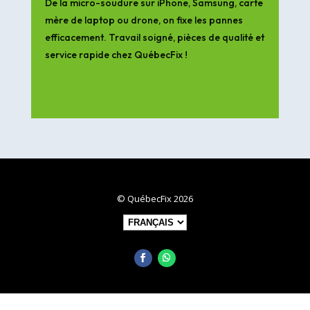
De la micro-soudure sur iPhone, Samsung, carte
mère de laptop ou drone, on fixe les pannes
efficacement. Travail soigné, pièces de qualité et
service rapide chez QuébecFix !
© QuébecFix 2026