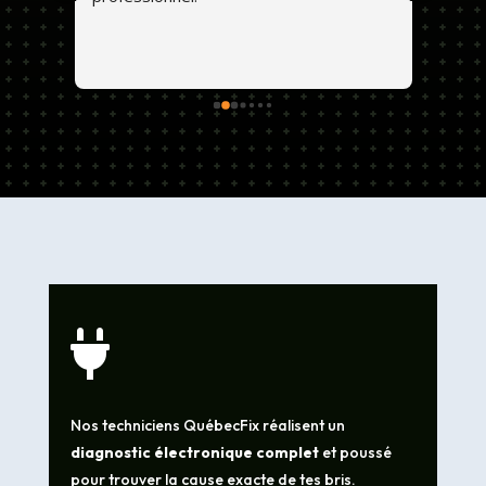
exoti
dont 
de 
abîmé
. 💕😊
et ta
foncti
cause
leurs
géné

Nos techniciens QuébecFix réalisent un
diagnostic électronique complet
et poussé
pour trouver la cause exacte de tes bris.