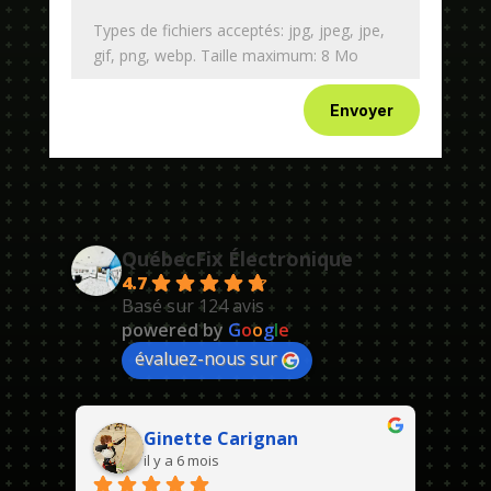
Types de fichiers acceptés: jpg, jpeg, jpe,
gif, png, webp. Taille maximum: 8 Mo
Envoyer
QuébecFix Électronique
4.7
Basé sur 124 avis
powered by
G
o
o
g
l
e
évaluez-nous sur
Ginette Carignan
il y a 6 mois