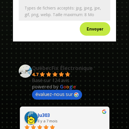
Types de fichiers acceptés: jpg, jpeg, jpe,
gif, png, webp. Taille maximum: 8 Mo
Envoyer
QuébecFix Électronique
4.7
Basé sur 124 avis
powered by
G
o
o
g
l
e
évaluez-nous sur
Ju303
il y a 7 mois