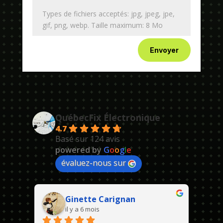
Types de fichiers acceptés: jpg, jpeg, jpe,
gif, png, webp. Taille maximum: 8 Mo
Envoyer
QuébecFix Électronique
4.7
Basé sur 124 avis
powered by
G
o
o
g
l
e
évaluez-nous sur
Ginette Carignan
il y a 6 mois