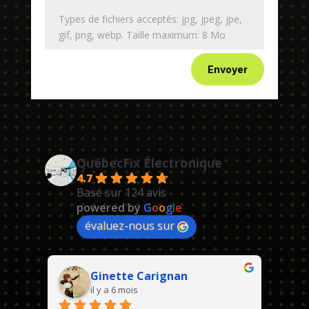
Types de fichiers acceptés: jpg, jpeg, jpe,
gif, png, webp. Taille maximum: 8 Mo
Envoyer
QuébecFix Électronique
4.7
Basé sur 124 avis
powered by
G
o
o
g
l
e
évaluez-nous sur
Ginette Carignan
il y a 6 mois