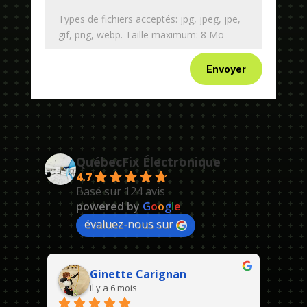
Types de fichiers acceptés: jpg, jpeg, jpe,
gif, png, webp. Taille maximum: 8 Mo
Envoyer
QuébecFix Électronique
4.7
Basé sur 124 avis
powered by
G
o
o
g
l
e
évaluez-nous sur
Ginette Carignan
il y a 6 mois