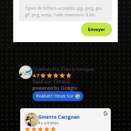
Types de fichiers acceptés: jpg, jpeg, jpe,
gif, png, webp. Taille maximum: 8 Mo
Envoyer
QuébecFix Électronique
4.7
Basé sur 124 avis
powered by
G
o
o
g
l
e
évaluez-nous sur
Ginette Carignan
il y a 6 mois