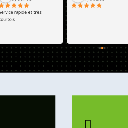
Service rapide et très 
courtois
