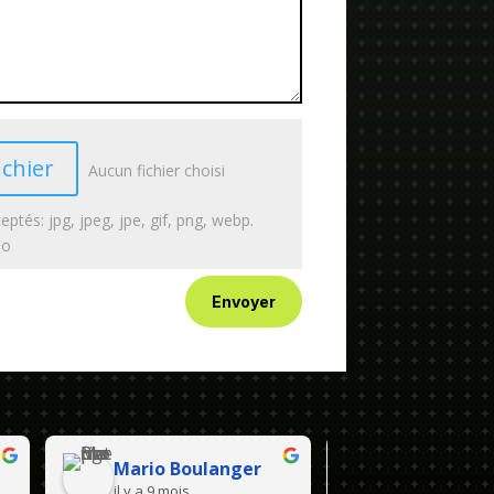
ichier
Aucun fichier choisi
eptés: jpg, jpeg, jpe, gif, png, webp.
Mo
Envoyer
Mario Boulanger
il y a 9 mois
il y a 11 mois