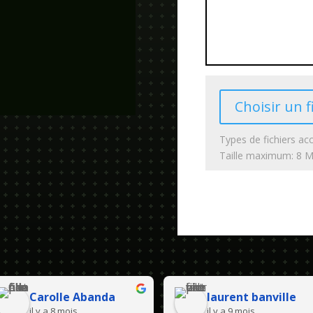
Choisir un f
Types de fichiers acc
Taille maximum: 8 
Carolle Abanda
laurent banville
il y a 8 mois
il y a 9 mois