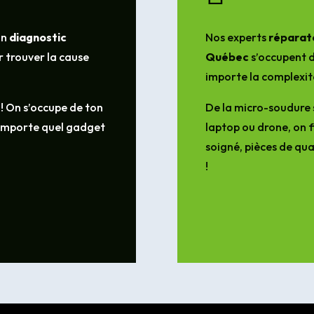
un
diagnostic
Nos experts
réparate
 trouver la cause
Québec
s’occupent d
importe la complexit
 ! On s’occupe de ton
De la micro-soudure 
’importe quel gadget
laptop ou drone, on f
soigné, pièces de qua
!