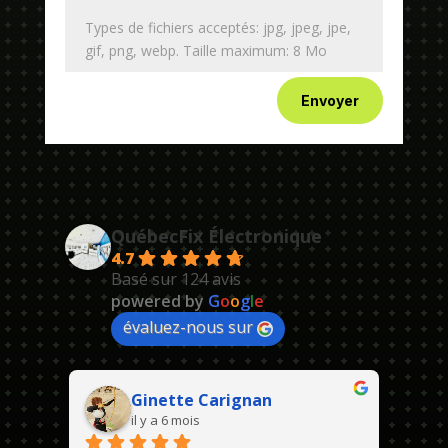
Types de fichiers acceptés: jpg, jpeg, jpe,
gif, png, webp. Taille maximum: 8 Mo
Envoyer
QuébecFix Électronique
4.7
Basé sur 124 avis
powered by
G
o
o
g
l
e
évaluez-nous sur
Ginette Carignan
il y a 6 mois