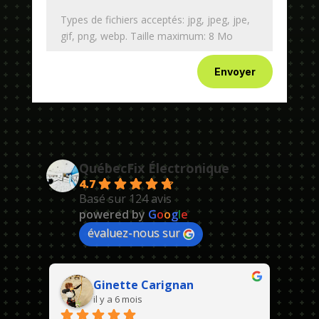
Types de fichiers acceptés: jpg, jpeg, jpe,
gif, png, webp. Taille maximum: 8 Mo
Envoyer
QuébecFix Électronique
4.7
Basé sur 124 avis
powered by
G
o
o
g
l
e
évaluez-nous sur
Ginette Carignan
il y a 6 mois