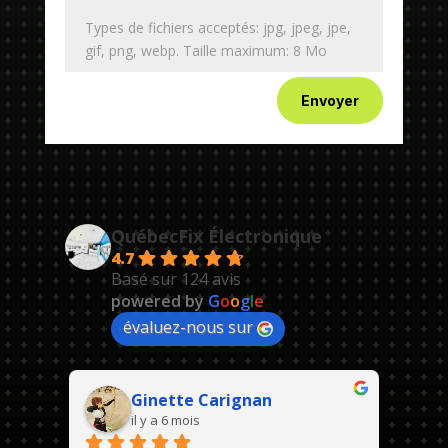
Types de fichiers acceptés: jpg, jpeg, jpe,
gif, png, webp. Taille maximum: 8 Mo
Envoyer
QuébecFix Électronique
4.7
Basé sur 124 avis
powered by
G
o
o
g
l
e
évaluez-nous sur
Ginette Carignan
il y a 6 mois