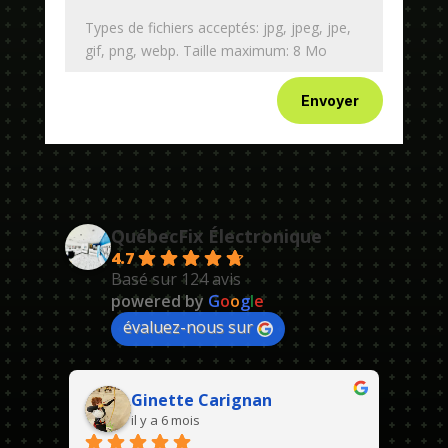
Types de fichiers acceptés: jpg, jpeg, jpe,
gif, png, webp. Taille maximum: 8 Mo
Envoyer
QuébecFix Électronique
4.7
Basé sur 124 avis
powered by
G
o
o
g
l
e
évaluez-nous sur
Ginette Carignan
il y a 6 mois