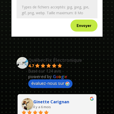
Types de fichiers acceptés: jpg, jpeg, jpe,
gif, png, webp. Taille maximum: 8 Mo
Envoyer
QuébecFix Électronique
4.7
Basé sur 124 avis
powered by
G
o
o
g
l
e
évaluez-nous sur
Ginette Carignan
il y a 6 mois