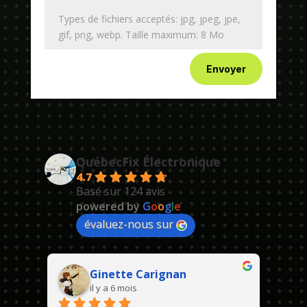
Types de fichiers acceptés: jpg, jpeg, jpe,
gif, png, webp. Taille maximum: 8 Mo
Envoyer
QuébecFix Électronique
4.7
Basé sur 124 avis
powered by
G
o
o
g
l
e
évaluez-nous sur
Ginette Carignan
il y a 6 mois