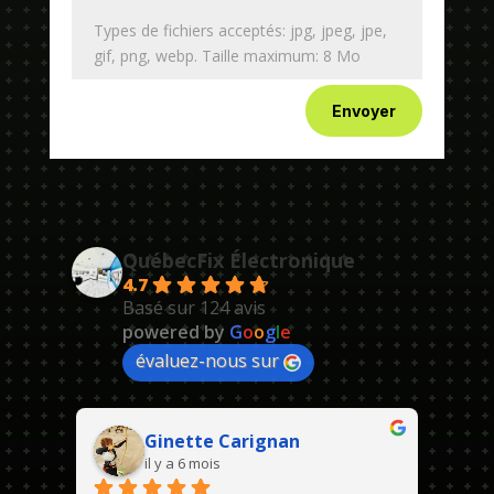
Types de fichiers acceptés: jpg, jpeg, jpe,
gif, png, webp. Taille maximum: 8 Mo
Envoyer
QuébecFix Électronique
4.7
Basé sur 124 avis
powered by
G
o
o
g
l
e
évaluez-nous sur
Ginette Carignan
il y a 6 mois