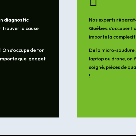

un
diagnostic
Nos experts
réparate
 trouver la cause
Québec
s’occupent d
importe la complexit
 ! On s’occupe de ton
De la micro-soudure 
’importe quel gadget
laptop ou drone, on f
soigné, pièces de qua
!