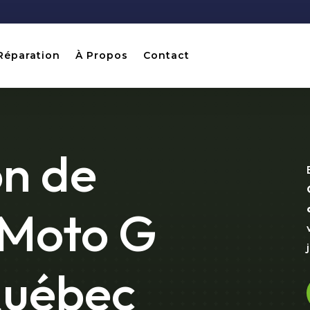
Réparation
À Propos
Contact
on de
 Moto G
Québec