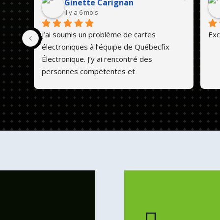
Ginette Carignan
il y a 6 mois
J’ai soumis un problème de cartes 
Exc
électroniques à l’équipe de Québecfix 
Électronique. J’y ai rencontré des 
personnes compétentes et 
professionnelles. Ils font un travail de 
qualité et les prix sont abordables. 💕😊