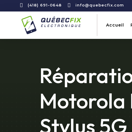


(418) 691-0648
info@quebecfix.com
Accueil
Réparati
Motorola
Stylus 5G