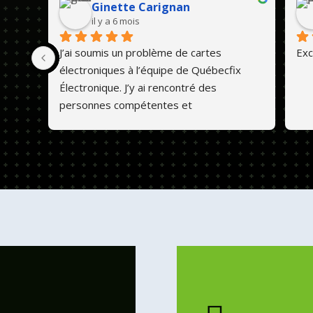
Ginette Carignan
il y a 6 mois
J’ai soumis un problème de cartes 
Exc
électroniques à l’équipe de Québecfix 
Électronique. J’y ai rencontré des 
personnes compétentes et 
professionnelles. Ils font un travail de 
qualité et les prix sont abordables. 💕😊