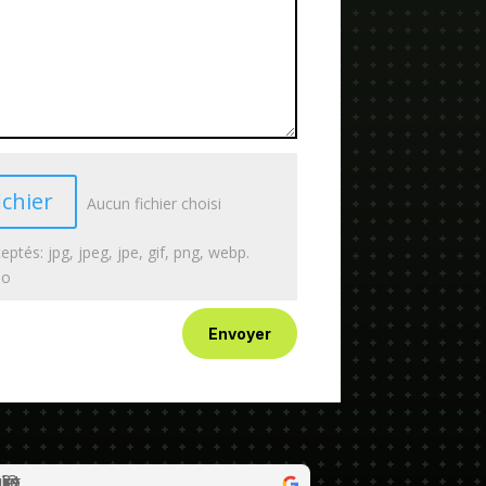
ichier
Aucun fichier choisi
eptés: jpg, jpeg, jpe, gif, png, webp.
Mo
Envoyer