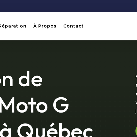
Réparation
À Propos
Contact
on de
 Moto G
 à Québec