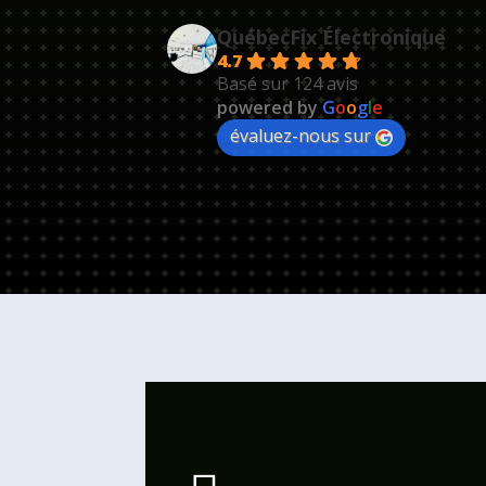
QuébecFix Électronique
4.7
Basé sur 124 avis
powered by
G
o
o
g
l
e
évaluez-nous sur