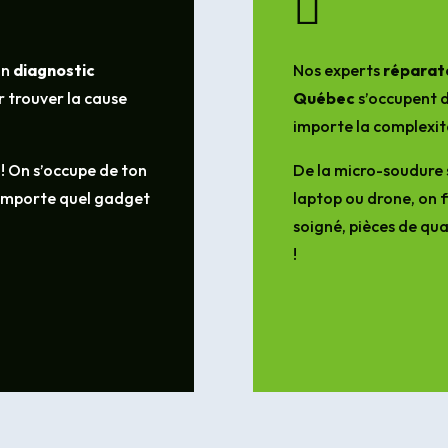

un
diagnostic
Nos experts
réparate
 trouver la cause
Québec
s’occupent d
importe la complexit
 ! On s’occupe de ton
De la micro-soudure 
’importe quel gadget
laptop ou drone, on f
soigné, pièces de qua
!